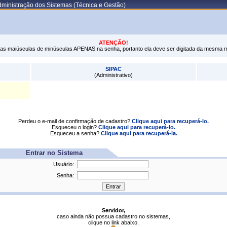
ministração dos Sistemas (Técnica e Gestão)
ATENÇÃO!
tras maiúsculas de minúsculas APENAS na senha, portanto ela deve ser digitada da mesma 
SIPAC
(Administrativo)
Perdeu o e-mail de confirmação de cadastro?
Clique aqui para recuperá-lo.
Esqueceu o login?
Clique aqui para recuperá-lo.
Esqueceu a senha?
Clique aqui para recuperá-la.
Entrar no Sistema
Usuário:
Senha:
Servidor,
caso ainda não possua cadastro no sistemas,
clique no link abaixo.