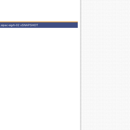
.sipac-sigrh-02
vSNAPSHOT