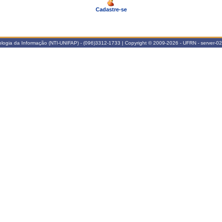
Cadastre-se
logia da Informação (NTI-UNIFAP) - (096)3312-1733 | Copyright © 2009-2026 - UFRN - server-02